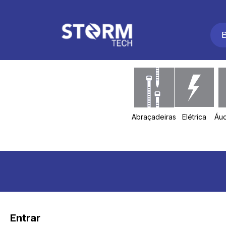
Abraçadeiras
Elétrica
Áud
Entrar