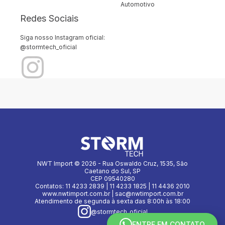
Automotivo
Redes Sociais
Siga nosso Instagram oficial:
@stormtech_oficial
NWT Import © 2026 - Rua Oswaldo Cruz, 1535, São
Caetano do Sul, SP
CEP 09540280
Contatos: 11 4233 2839 | 11 4233 1825 | 11 4436 2010
www.nwtimport.com.br | sac@nwtimport.com.br
Atendimento de segunda à sexta das 8:00h às 18:00
@stormtech_oficial
ENTRE EM CONTATO