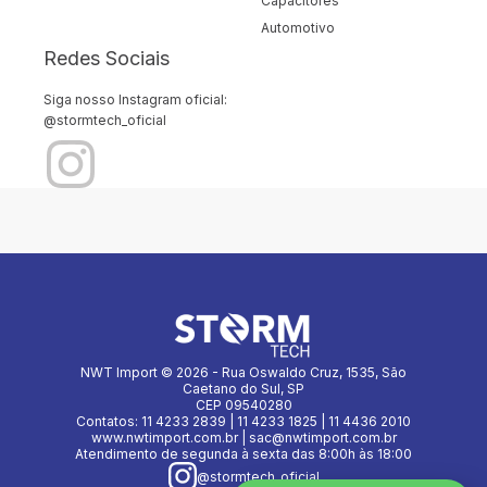
Capacitores
Automotivo
Redes Sociais
Siga nosso Instagram oficial:
@stormtech_oficial
NWT Import © 2026 - Rua Oswaldo Cruz, 1535, São
Caetano do Sul, SP
CEP 09540280
Contatos: 11 4233 2839 | 11 4233 1825 | 11 4436 2010
www.nwtimport.com.br | sac@nwtimport.com.br
Atendimento de segunda à sexta das 8:00h às 18:00
@stormtech_oficial