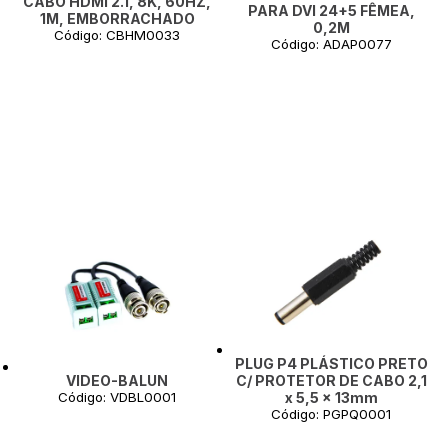
CABO HDMI 2.1, 8K, 60HZ,
PARA DVI 24+5 FÊMEA,
1M, EMBORRACHADO
0,2M
Código: CBHM0033
Código: ADAP0077
PLUG P4 PLÁSTICO PRETO
VIDEO-BALUN
C/ PROTETOR DE CABO 2,1
Código: VDBL0001
x 5,5 x 13mm
Código: PGPQ0001