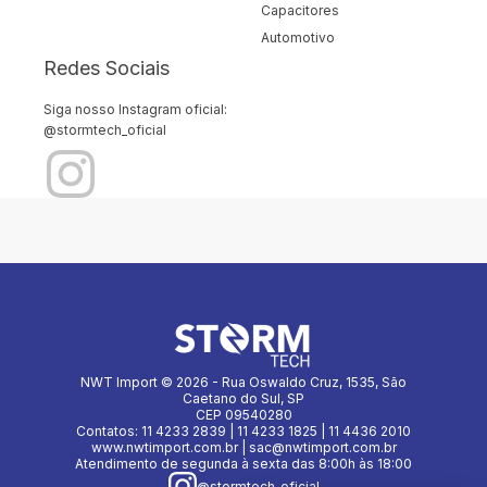
Capacitores
Automotivo
Redes Sociais
Siga nosso Instagram oficial:
@stormtech_oficial
NWT Import © 2026 - Rua Oswaldo Cruz, 1535, São
Caetano do Sul, SP
CEP 09540280
Contatos: 11 4233 2839 | 11 4233 1825 | 11 4436 2010
www.nwtimport.com.br | sac@nwtimport.com.br
Atendimento de segunda à sexta das 8:00h às 18:00
@stormtech_oficial